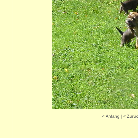
·< Anfang
|
< Zurü