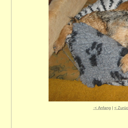
·< Anfang
|
< Zurü