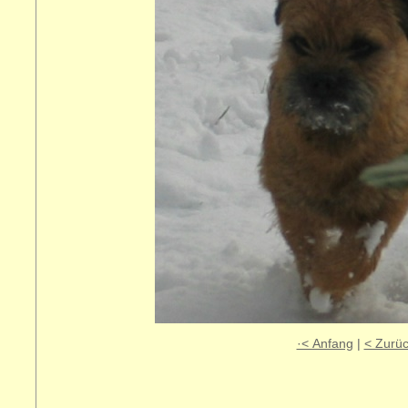
·< Anfang
|
< Zurü