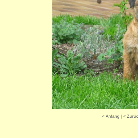
·< Anfang
|
< Zurü