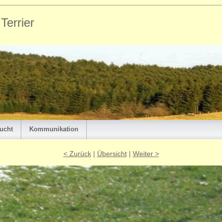
errier
ucht
Kommunikation
< Zurück
|
Übersicht
|
Weiter >