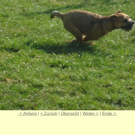
·< Anfang
|
< Zurück
|
Übersicht
|
Weiter >
|
Ende >·